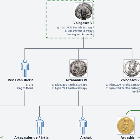
Vologases V
g: 1/jan./130 Parthia Satrapy
o: 208 Parthia Satrapy
koning van Armenië
Rev I van Iberië
Artabanus IV
Vologases V
o: 216
g: 1/jan./200 Parthia Satrapy
g: 1/jan./200 Parthia Satrap
King of Iberia
o: 1/jan./224 Parthia Satrapy
o: 1/jan./228 Parthia Satrap
konin
+1
Artavasdes de Pàrtia
Archak
Ardashir
+