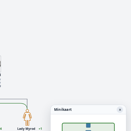
I
y
y
g
×
Minikaart
4
Lady Myrod
+1