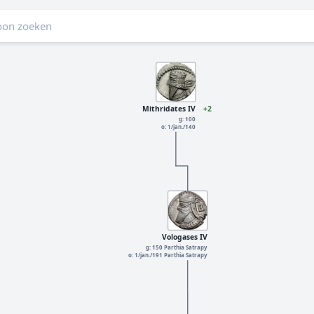
Mithridates IV
+2
g: 100
o: 1/jan./140
Vologases IV
g: 150 Parthia Satrapy
o: 1/jan./191 Parthia Satrapy