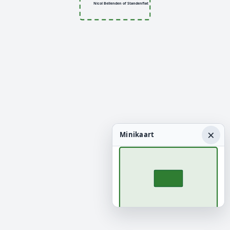
Nicol Bellenden of Standenflat
×
Minikaart